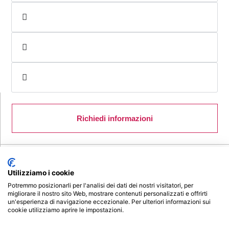
Richiedi informazioni
Retta agevolata a partire da
€ 149 al mese
Utilizziamo i cookie
Potremmo posizionarli per l'analisi dei dati dei nostri visitatori, per
migliorare il nostro sito Web, mostrare contenuti personalizzati e offrirti
Anno Accademico
2025/2026
un'esperienza di navigazione eccezionale. Per ulteriori informazioni sui
cookie utilizziamo aprire le impostazioni.