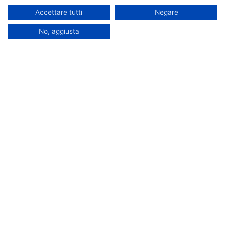
Alta Formazione
Accettare tutti
Negare
No, aggiusta
Durata 625 ore
CFU 25
Iscrizioni aperte
Regolamento
Scheda SUA