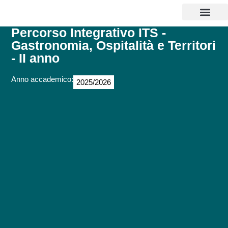
CORSI DI LAUREA
MASTER E CORSI
PERCORSI ABILITANTI INSEGNANTI 
SOSTEGNO 25/26
AGEVOLAZIONI EC
CONTATTI E POLI
Percorso Integrativo ITS -
Gastronomia, Ospitalità e Territori
- II anno
Anno accademico:
2025/2026