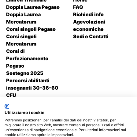
Doppia Laurea Pegaso
FAQ
Doppia Laurea
Richiedi info
Mercatorum
Agevolazioni
Corsi singoli Pegaso
economiche
Corsi singoli
Sedi e Contatti
Mercatorum
Corsi di
Perfezionamento
Pegaso
Sostegno 2025
Percorsi abilitanti
insegnanti 30-36-60
CFU
Contatti
Utilizziamo i cookie
+39 338 1550 214
Potremmo posizionarli per l'analisi dei dati dei nostri visitatori, per
migliorare il nostro sito Web, mostrare contenuti personalizzati e offrirti
un'esperienza di navigazione eccezionale. Per ulteriori informazioni sui
Seguici su
cookie utilizziamo aprire le impostazioni.