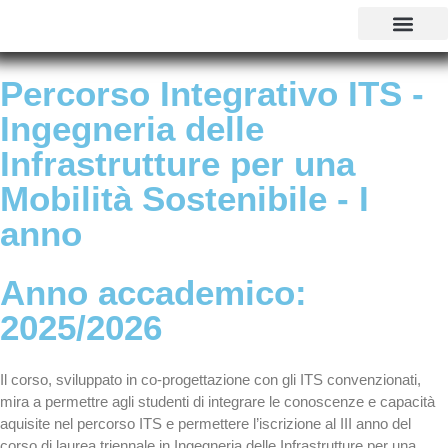
CORSI DI LAUREA
MASTER E CORSI
PERCORSI ABILITANTI INSEGNANTI 
SOSTEGNO 25/26
AGEVOLAZIONI EC
CONTATTI E POLI
Percorso Integrativo ITS -
Ingegneria delle
Infrastrutture per una
Mobilità Sostenibile - I
anno
Anno accademico:
2025/2026
Il corso, sviluppato in co-progettazione con gli ITS convenzionati,
mira a permettre agli studenti di integrare le conoscenze e capacità
aquisite nel percorso ITS e permettere l’iscrizione al III anno del
corso di laurea triennale in Ingegneria delle Infrastrutture per una