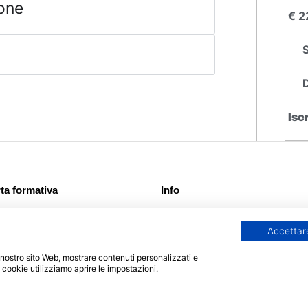
ione
€ 2
Isc
rta formativa
Info
ea Triennale
Home
Accettare
pia Laurea Pegaso
FAQ
pia Laurea Mercatorum
Richiedi info
 il nostro sito Web, mostrare contenuti personalizzati e
i singoli Pegaso
Agevolazioni economiche
i cookie utilizziamo aprire le impostazioni.
i singoli Mercatorum
Sedi e Contatti
i di Perfezionamento