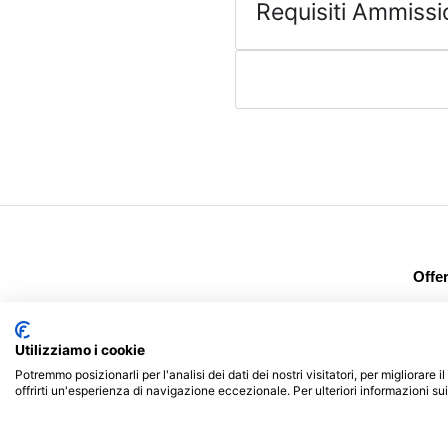
Requisiti Ammiss
Offe
Laur
Accademia Minerva srls
Dop
P.Iva: 03986270795
Utilizziamo i cookie
Dop
Potremmo posizionarli per l'analisi dei dati dei nostri visitatori, per migliorare
Cors
offrirti un'esperienza di navigazione eccezionale. Per ulteriori informazioni su
Cors
Cors