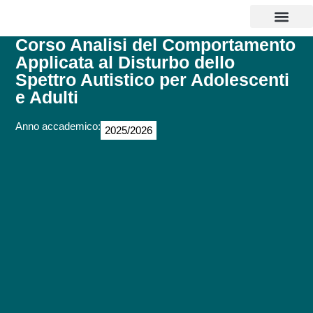
CORSI DI LAUREA
MASTER E CORSI
PERCORSI ABILITANTI INSEGNANTI 
SOSTEGNO 25/26
AGEVOLAZIONI EC
CONTATTI E POLI
Corso Analisi del Comportamento
Applicata al Disturbo dello
Spettro Autistico per Adolescenti
e Adulti
Anno accademico:
2025/2026