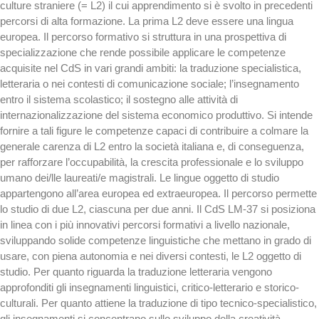
culture straniere (= L2) il cui apprendimento si è svolto in precedenti
percorsi di alta formazione. La prima L2 deve essere una lingua
europea. Il percorso formativo si struttura in una prospettiva di
specializzazione che rende possibile applicare le competenze
acquisite nel CdS in vari grandi ambiti: la traduzione specialistica,
letteraria o nei contesti di comunicazione sociale; l’insegnamento
entro il sistema scolastico; il sostegno alle attività di
internazionalizzazione del sistema economico produttivo. Si intende
fornire a tali figure le competenze capaci di contribuire a colmare la
generale carenza di L2 entro la società italiana e, di conseguenza,
per rafforzare l’occupabilità, la crescita professionale e lo sviluppo
umano dei/lle laureati/e magistrali. Le lingue oggetto di studio
appartengono all’area europea ed extraeuropea. Il percorso permette
lo studio di due L2, ciascuna per due anni. Il CdS LM-37 si posiziona
in linea con i più innovativi percorsi formativi a livello nazionale,
sviluppando solide competenze linguistiche che mettano in grado di
usare, con piena autonomia e nei diversi contesti, le L2 oggetto di
studio. Per quanto riguarda la traduzione letteraria vengono
approfonditi gli insegnamenti linguistici, critico-letterario e storico-
culturali. Per quanto attiene la traduzione di tipo tecnico-specialistico,
gli insegnamenti si concentrano sullo sviluppo della creatività