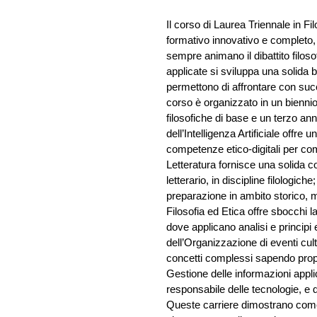
Il corso di Laurea Triennale in F
formativo innovativo e completo, 
sempre animano il dibattito filoso
applicate si sviluppa una solida
permettono di affrontare con su
corso è organizzato in un bienni
filosofiche di base e un terzo ann
dell’Intelligenza Artificiale offr
competenze etico-digitali per com
Letteratura fornisce una solida c
letterario, in discipline filologich
preparazione in ambito storico, 
Filosofia ed Etica offre sbocchi l
dove applicano analisi e principi
dell’Organizzazione di eventi cult
concetti complessi sapendo propo
Gestione delle informazioni applic
responsabile delle tecnologie, e d
Queste carriere dimostrano come 