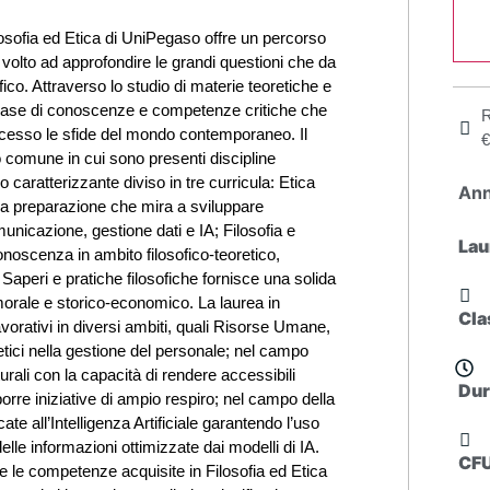
ilosofia ed Etica di UniPegaso offre un percorso
volto ad approfondire le grandi questioni che da
fico. Attraverso lo studio di materie teoretiche e
 base di conoscenze e competenze critiche che
R
ccesso le sfide del mondo contemporaneo. Il
€
o comune in cui sono presenti discipline
o caratterizzante diviso in tre curricula: Etica
An
e una preparazione che mira a sviluppare
unicazione, gestione dati e IA; Filosofia e
Lau
onoscenza in ambito filosofico-teoretico,
e; Saperi e pratiche filosofiche fornisce una solida
morale e storico-economico. La laurea in
Cla
avorativi in diversi ambiti, quali Risorse Umane,
 etici nella gestione del personale; nel campo
urali con la capacità di rendere accessibili
Dur
rre iniziative di ampio respiro; nel campo della
ate all’Intelligenza Artificiale garantendo l’uso
elle informazioni ottimizzate dai modelli di IA.
CFU
le competenze acquisite in Filosofia ed Etica