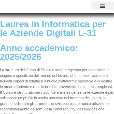
CORSI DI LAUREA
MASTER E CORSI
PERCORSI ABILITANTI INSEGNANTI 
SOSTEGNO 25/26
AGEVOLAZIONI EC
CONTATTI E POLI
Laurea in Informatica per
le Aziende Digitali L-31
Anno accademico:
2025/2026
La struttura del Corso di Studio è stata progettata per soddisfare le
esigenze specifiche del mondo del lavoro, che richiede laureate e
laureati capaci di adattarsi a nuove piattaforme operative e di gestire
in modo efficiente e redditizio i dati provenienti da sistemi complessi.
Il Corso è strutturato per rispondere alle esigenze delle aziende e per
sviluppare un profilo in uscita attrattivo nel mercato del lavoro, in
grado di utilizzare gli strumenti di sviluppo più comuni e attraverso
l’approfondimento dei temi della cybersecurity, dell’applicazione