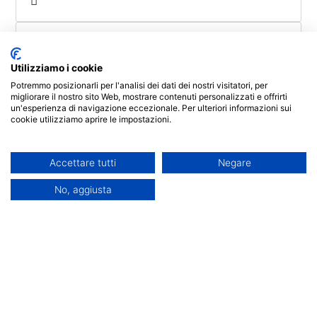
Utilizziamo i cookie
Potremmo posizionarli per l'analisi dei dati dei nostri visitatori, per
migliorare il nostro sito Web, mostrare contenuti personalizzati e offrirti
Richiedi informazioni
un'esperienza di navigazione eccezionale. Per ulteriori informazioni sui
cookie utilizziamo aprire le impostazioni.
Retta agevolata a partire da
€ 149 al mese
Accettare tutti
Negare
No, aggiusta
Anno Accademico
2025/2026
Laurea Triennale
Classe L-40