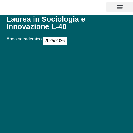
CORSI DI LAUREA
MASTER E CORSI
PERCORSI ABILITANTI INSEGNANTI 
SOSTEGNO 25/26
AGEVOLAZIONI EC
CONTATTI E POLI
Laurea in Sociologia e
Innovazione L-40
Anno accademico:
2025/2026