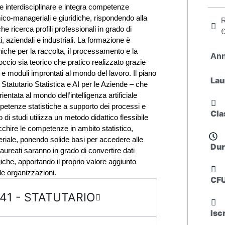
e interdisciplinare e integra competenze
ico-manageriali e giuridiche, rispondendo alla
R
ricerca profili professionali in grado di
€
ti, aziendali e industriali. La formazione è
cniche per la raccolta, il processamento e la
An
occio sia teorico che pratico realizzato grazie
li e moduli improntati al mondo del lavoro. Il piano
Lau
i: Statutario Statistica e AI per le Aziende – che
entata al mondo dell’intelligenza artificiale
mpetenze statistiche a supporto dei processi e
Cla
 di studi utilizza un metodo didattico flessibile
icchire le competenze in ambito statistico,
iale, ponendo solide basi per accedere alle
Dur
 laureati saranno in grado di convertire dati
iche, apportando il proprio valore aggiunto
lle organizzazioni.
CFU
L-41 - STATUTARIO
Isc