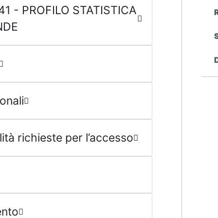
L-41 - PROFILO STATISTICA
ENDE
onali
tà richieste per l’accesso
ento