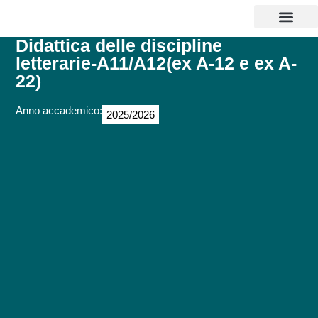
CORSI DI LAUREA
MASTER E CORSI
PERCORSI ABILITANTI INSEGNANTI 
SOSTEGNO 25/26
AGEVOLAZIONI EC
CONTATTI E POLI
Didattica delle discipline
letterarie-A11/A12(ex A-12 e ex A-
22)
Anno accademico:
2025/2026