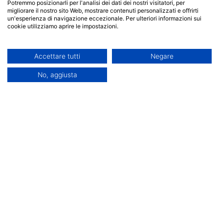
Potremmo posizionarli per l'analisi dei dati dei nostri visitatori, per
migliorare il nostro sito Web, mostrare contenuti personalizzati e offrirti
Scheda del corso
un'esperienza di navigazione eccezionale. Per ulteriori informazioni sui
cookie utilizziamo aprire le impostazioni.
Accettare tutti
Negare
No, aggiusta
Iscrizioni aperte
Accademia Minerva srls
P.Iva: 03986270795
Offerta formativa
Info
Laurea Triennale
Home
Doppia Laurea Pegaso
FAQ
Doppia Laurea
Richiedi info