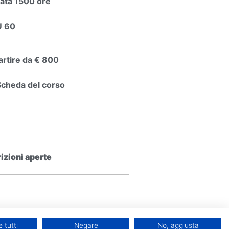
ata 1500 ore
U 60
artire da € 800
Scheda del corso
rizioni aperte
Contatti
 tutti
Negare
No, aggiusta