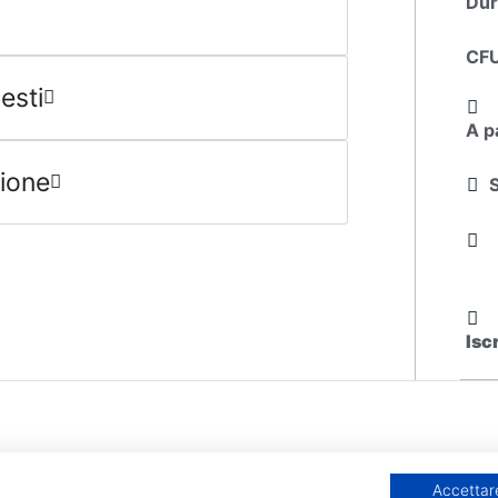
Dur
CF
esti
A p
sione
Isc
rta formativa
Info
Accettare