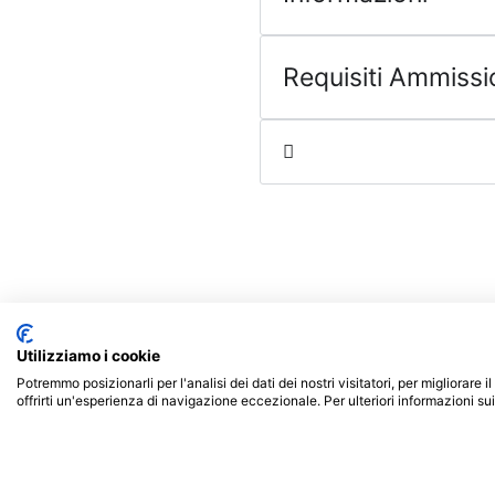
Requisiti Ammiss
Offerta formativa
Utilizziamo i cookie
Accademia Minerva srls
Laurea Triennale
Potremmo posizionarli per l'analisi dei dati dei nostri visitatori, per migliorare
P.Iva: 03986270795
offrirti un'esperienza di navigazione eccezionale. Per ulteriori informazioni su
Doppia Laurea Peg
Doppia Laurea Mer
Corsi singoli Pega
Corsi singoli Merc