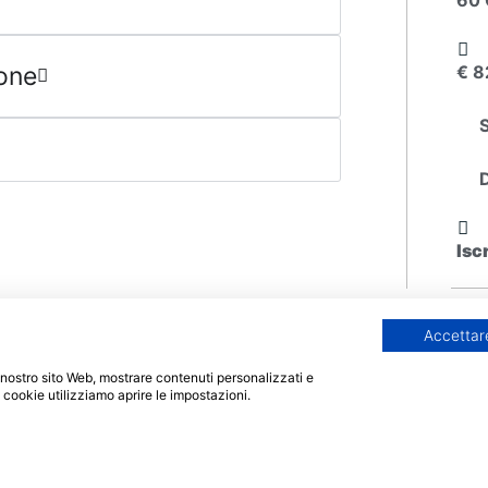
ione
€ 8
Isc
Info
Cont
Accettare
Home
 il nostro sito Web, mostrare contenuti personalizzati e
i cookie utilizziamo aprire le impostazioni.
aso
FAQ
Segu
catorum
Richiedi info
so
Agevolazioni economiche
atorum
Sedi e Contatti