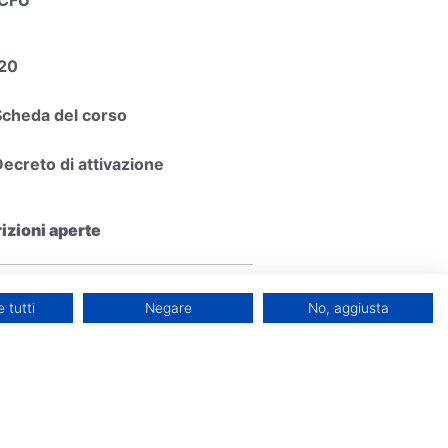
20
Scheda del corso
Decreto di attivazione
rizioni aperte
atti
 tutti
Negare
No, aggiusta
+39 338 1550 214
ici su