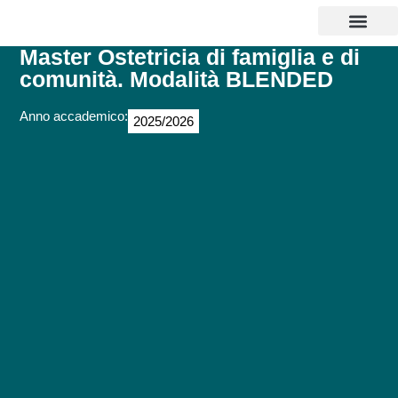
CORSI DI LAUREA
MASTER E CORSI
PERCORSI ABILITANTI INSEGNANTI 
SOSTEGNO 25/26
AGEVOLAZIONI EC
CONTATTI E POLI
Master Ostetricia di famiglia e di
comunità. Modalità BLENDED
Anno accademico:
2025/2026