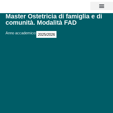
CORSI DI LAUREA
MASTER E CORSI
PERCORSI ABILITANTI INSEGNANTI 
SOSTEGNO 25/26
AGEVOLAZIONI EC
CONTATTI E POLI
Master Ostetricia di famiglia e di
comunità. Modalità FAD
Anno accademico:
2025/2026