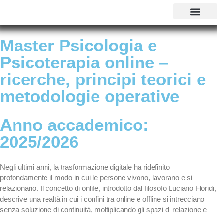
CORSI DI LAUREA
MASTER E CORSI
PERCORSI ABILITANTI INSEGNANTI 
SOSTEGNO 25/26
AGEVOLAZIONI EC
CONTATTI E POLI
Master Psicologia e
Psicoterapia online –
ricerche, principi teorici e
metodologie operative
Anno accademico:
2025/2026
Negli ultimi anni, la trasformazione digitale ha ridefinito
profondamente il modo in cui le persone vivono, lavorano e si
relazionano. Il concetto di onlife, introdotto dal filosofo Luciano Floridi,
descrive una realtà in cui i confini tra online e offline si intrecciano
senza soluzione di continuità, moltiplicando gli spazi di relazione e