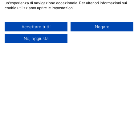
Scheda del corso
un'esperienza di navigazione eccezionale. Per ulteriori informazioni sui
cookie utilizziamo aprire le impostazioni.
Decreto di attivazione
Accettare tutti
Negare
Iscrizioni aperte
No, aggiusta
Accademia Minerva srls
P.Iva: 03986270795
Offerta formativa
Info
Laurea Triennale
Home
Doppia Laurea Pegaso
FAQ
Doppia Laurea
Richiedi info
Mercatorum
Agevolazioni
Corsi singoli Pegaso
economiche